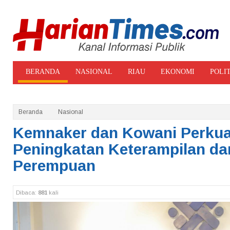
BERANDA
NASIONAL
RIAU
EKONOMI
POLI
ADVERTORIAL
GALERI FOTO
Beranda
Nasional
Kemnaker dan Kowani Perkuat
Peningkatan Keterampilan da
Perempuan
Dibaca:
881
kali