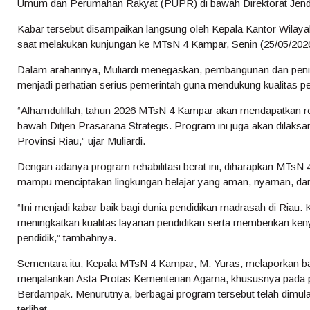
Umum dan Perumahan Rakyat (PUPR) di bawah Direktorat Jende
Kabar tersebut disampaikan langsung oleh Kepala Kantor Wilay
saat melakukan kunjungan ke MTsN 4 Kampar, Senin (25/05/202
Dalam arahannya, Muliardi menegaskan, pembangunan dan penin
menjadi perhatian serius pemerintah guna mendukung kualitas p
“Alhamdulillah, tahun 2026 MTsN 4 Kampar akan mendapatkan 
bawah Ditjen Prasarana Strategis. Program ini juga akan dilaks
Provinsi Riau,” ujar Muliardi.
Dengan adanya program rehabilitasi berat ini, diharapkan MTsN 
mampu menciptakan lingkungan belajar yang aman, nyaman, dan 
“Ini menjadi kabar baik bagi dunia pendidikan madrasah di Riau.
meningkatkan kualitas layanan pendidikan serta memberikan k
pendidik,” tambahnya.
Sementara itu, Kepala MTsN 4 Kampar, M. Yuras, melaporkan b
menjalankan Asta Protas Kementerian Agama, khususnya pada
Berdampak. Menurutnya, berbagai program tersebut telah dimula
terlihat.