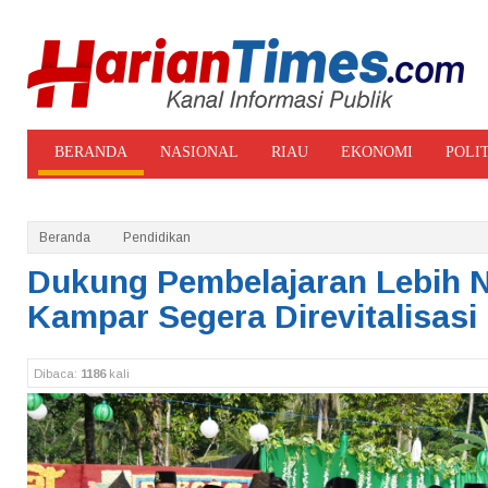
BERANDA
NASIONAL
RIAU
EKONOMI
POLI
ADVERTORIAL
GALERI FOTO
Beranda
Pendidikan
Dukung Pembelajaran Lebih 
Kampar Segera Direvitalisasi
Dibaca:
1186
kali