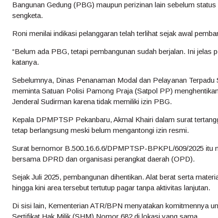
Bangunan Gedung (PBG) maupun perizinan lain sebelum status l
sengketa.
Roni menilai indikasi pelanggaran telah terlihat sejak awal pemb
“Belum ada PBG, tetapi pembangunan sudah berjalan. Ini jelas p
katanya.
Sebelumnya, Dinas Penanaman Modal dan Pelayanan Terpadu
meminta Satuan Polisi Pamong Praja (Satpol PP) menghentika
Jenderal Sudirman karena tidak memiliki izin PBG.
Kepala DPMPTSP Pekanbaru, Akmal Khairi dalam surat tertang
tetap berlangsung meski belum mengantongi izin resmi.
Surat bernomor B.500.16.6.6/DPMPTSP-BPKPL/609/2025 itu mer
bersama DPRD dan organisasi perangkat daerah (OPD).
Sejak Juli 2025, pembangunan dihentikan. Alat berat serta material
hingga kini area tersebut tertutup pagar tanpa aktivitas lanjutan.
Di sisi lain, Kementerian ATR/BPN menyatakan komitmennya unt
Sertifikat Hak Milik (SHM) Nomor 682 di lokasi yang sama.