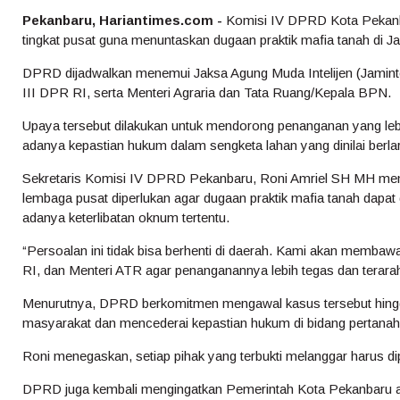
Pekanbaru, Hariantimes.com -
Komisi IV DPRD Kota Pekanb
tingkat pusat guna menuntaskan dugaan praktik mafia tanah di J
DPRD dijadwalkan menemui Jaksa Agung Muda Intelijen (Jaminte
III DPR RI, serta Menteri Agraria dan Tata Ruang/Kepala BPN.
Upaya tersebut dilakukan untuk mendorong penanganan yang le
adanya kepastian hukum dalam sengketa lahan yang dinilai berl
Sekretaris Komisi IV DPRD Pekanbaru, Roni Amriel SH MH men
lembaga pusat diperlukan agar dugaan praktik mafia tanah dapat
adanya keterlibatan oknum tertentu.
“Persoalan ini tidak bisa berhenti di daerah. Kami akan membaw
RI, dan Menteri ATR agar penanganannya lebih tegas dan terarah
Menurutnya, DPRD berkomitmen mengawal kasus tersebut hingg
masyarakat dan mencederai kepastian hukum di bidang pertanah
Roni menegaskan, setiap pihak yang terbukti melanggar harus d
DPRD juga kembali mengingatkan Pemerintah Kota Pekanbaru ag