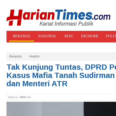
BERANDA
NASIONAL
RIAU
EKONOMI
POLI
ADVERTORIAL
GALERI FOTO
Beranda
Hukrim
Tak Kunjung Tuntas, DPRD 
Kasus Mafia Tanah Sudirman 
dan Menteri ATR
Dibaca:
1960
kali