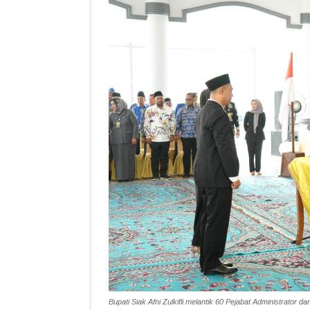
Bupati Siak Afni Zulkifli melantik 60 Pejabat Administrator