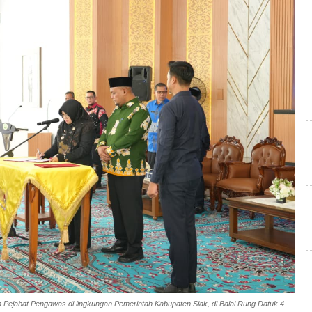
 dan Pejabat Pengawas di lingkungan Pemerintah Kabupaten Siak, di Balai Rung Datuk 4