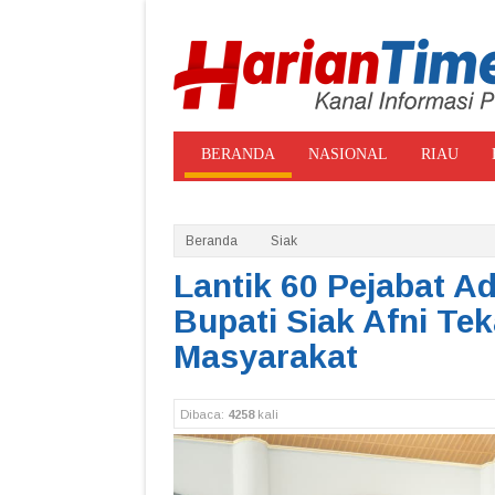
BERANDA
NASIONAL
RIAU
ADVERTORIAL
GALE
Beranda
Siak
Lantik 60 Pejabat A
Bupati Siak Afni Te
Masyarakat
Dibaca:
4258
kali