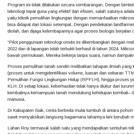
Program ini tidak dilakukan secara sembarangan. Dengan bimb
teknologi tepat guna yang efektif dan efisien, salah satunya ada
yaitu teknik pemulihan lingkungan dengan memanfaatkan mikroor
bisa didapat dari lokasi setempat. Dengan pendekatan landfarming, 
diolah, dan dijaga kelembapannya agar proses biologis berjalan o
“Pilot penggunaan teknologi onsite ini dikembangkan dengan meli
2022 dan di lapangan telah terbukti berhasil di tahun 2024. Mikroo
bawah permukaan. Mereka bekerja tanpa suara, namun dampakny
Proses pemulihan tanah sendiri melibatkan tahapan ilmiah yang k
(proses untuk mengidentifikasi volume, luasan dan sebaran TT
Pemulihan Fungsi Lingkungan Hidup (RPFLH), hingga proses pema
KLH. Di setiap lokasi, keberhasilan tidak hanya diukur dari turun
kembalinya kemampuan tanah mendukung kehidupan kembali—b
manusia.
Di Kabupaten Siak, cerita berbeda mulai tumbuh di antara pohon
sawit menyaksikan langsung bagaimana lahannya kini berubah men
Lahan Roy termasuk salah satu yang mendapatkan sentuhan tekn