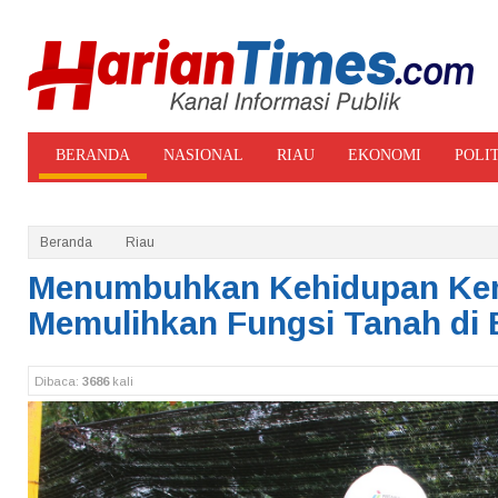
BERANDA
NASIONAL
RIAU
EKONOMI
POLI
ADVERTORIAL
GALERI FOTO
Beranda
Riau
Menumbuhkan Kehidupan Kem
Memulihkan Fungsi Tanah di 
Dibaca:
3686
kali