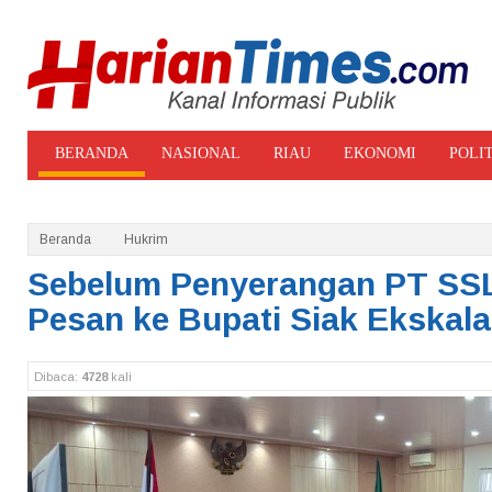
BERANDA
NASIONAL
RIAU
EKONOMI
POLI
ADVERTORIAL
GALERI FOTO
Beranda
Hukrim
Sebelum Penyerangan PT SSL
Pesan ke Bupati Siak Ekskala
Dibaca:
4728
kali