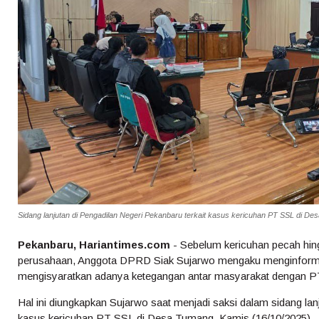
Sidang lanjutan di Pengadilan Negeri Pekanbaru terkait kasus kericuhan PT SSL di De
Pekanbaru, Hariantimes.com
- Sebelum kericuhan pecah hing
perusahaan, Anggota DPRD Siak Sujarwo mengaku menginformasik
mengisyaratkan adanya ketegangan antar masyarakat dengan P
Hal ini diungkapkan Sujarwo saat menjadi saksi dalam sidang lan
kasus kericuhan PT SSL di Desa Tumang, Kamis (16/10/2025).