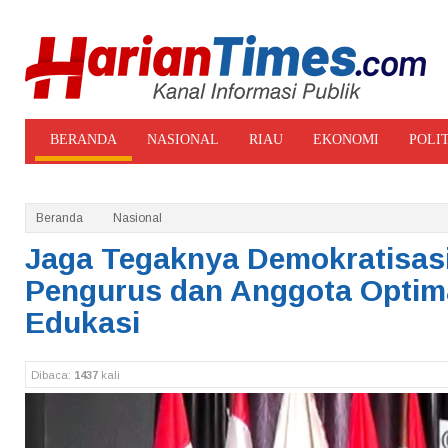
BERANDA
NASIONAL
RIAU
EKONOMI
POLI
ADVERTORIAL
GALERI FOTO
Beranda
Nasional
Jaga Tegaknya Demokratisas
Pengurus dan Anggota Optim
Edukasi
Dibaca:
1437
kali