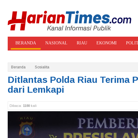
BERANDA
NASIONAL
RIAU
EKONOMI
POLI
ADVERTORIAL
GALERI FOTO
Beranda
Sosialita
Ditlantas Polda Riau Terima 
dari Lemkapi
Dibaca:
1180
kali