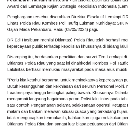
Award dari Lembaga Kajian Strategis Kepolisian Indonesia (Lemk
Penghargaan tersebut diserahkan Direktur Eksekutif Lemkapi DR
Lintas Polda Riau Kombes Pol Taufiq Lukman Nurhidayat SIK M
Gajah Mada Pekanbaru, Rabu (08/05/2024) pagi.
DR Edi Hasibuan menilai Ditlantas) Polda Riau telah berhasil 
kepercayaan publik terhadap kepolisian khususnya di bidang lalul
Disamping itu, berdasarkan penelitian dan survei Tim Lemkapi d
Ditlantas Polda Riau yang saat ini dinahkodai Kombes Pol Tauf
Lalulintas berhasil memukau masyarakat pada masa arus mudik da
"Perlu kita ketahui bersama, untuk meningkatnya kepercayaan pub
Butuh kesungguhan dan keikhlasan dari seluruh Personel Polri,
Leadersipnya hingga ke tingkat paling bawah. Khususnya Ditlant
mengamati langsung bagaimana peran Polisi lalu lintas pada tahu
satu contoh Pengamanan selama pelaksanaan operasi Ketupat La
malam dan bahkan melawan situasi cuaca yang terkadang hujan, 
tidak mengucapkan terimakasih, bahkan kami juga melakukan pem
Ditlantas Polda Riau dan sangat luar biasa perjuangan dari Dit