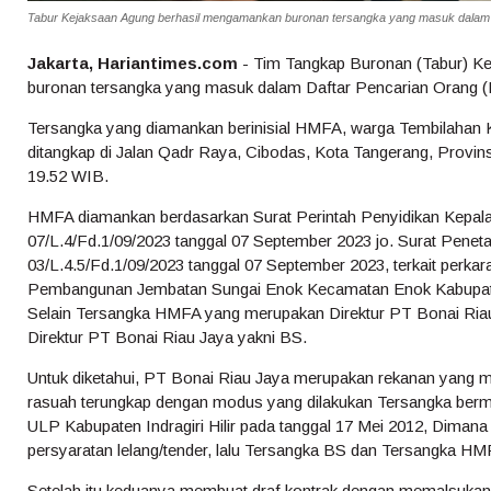
Tabur Kejaksaan Agung berhasil mengamankan buronan tersangka yang masuk dalam 
Jakarta, Hariantimes.com
- Tim Tangkap Buronan (Tabur) K
buronan tersangka yang masuk dalam Daftar Pencarian Orang (
Tersangka yang diamankan berinisial HMFA, warga Tembilahan Kab
ditangkap di Jalan Qadr Raya, Cibodas, Kota Tangerang, Provinsi
19.52 WIB.
HMFA diamankan berdasarkan Surat Perintah Penyidikan Kepal
07/L.4/Fd.1/09/2023 tanggal 07 September 2023 jo. Surat Pene
03/L.4.5/Fd.1/09/2023 tanggal 07 September 2023, terkait perkar
Pembangunan Jembatan Sungai Enok Kecamatan Enok Kabupaten 
Selain Tersangka HMFA yang merupakan Direktur PT Bonai Riau 
Direktur PT Bonai Riau Jaya yakni BS.
Untuk diketahui, PT Bonai Riau Jaya merupakan rekanan yang m
rasuah terungkap dengan modus yang dilakukan Tersangka berm
ULP Kabupaten Indragiri Hilir pada tanggal 17 Mei 2012, Dima
persyaratan lelang/tender, lalu Tersangka BS dan Tersangka HM
Setelah itu keduanya membuat draf kontrak dengan memalsukan