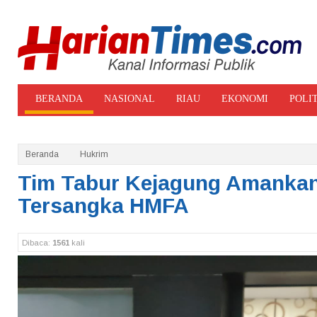
BERANDA
NASIONAL
RIAU
EKONOMI
POLI
ADVERTORIAL
GALERI FOTO
Beranda
Hukrim
Tim Tabur Kejagung Amanka
Tersangka HMFA
Dibaca:
1561
kali