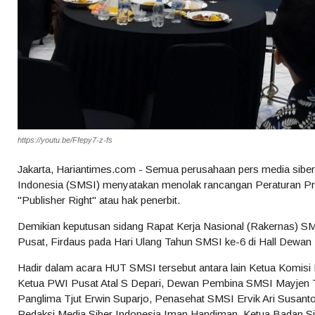
https://youtu.be/Ffepy7-z-fs
Jakarta, Hariantimes.com - Semua perusahaan pers media siber
Indonesia (SMSI) menyatakan menolak rancangan Peraturan Pre
"Publisher Right" atau hak penerbit.
Demikian keputusan sidang Rapat Kerja Nasional (Rakernas) 
Pusat, Firdaus pada Hari Ulang Tahun SMSI ke-6 di Hall Dewan 
Hadir dalam acara HUT SMSI tersebut antara lain Ketua Komisi
Ketua PWI Pusat Atal S Depari, Dewan Pembina SMSI Mayjen TN
Panglima Tjut Erwin Suparjo, Penasehat SMSI Ervik Ari Susa
Redaksi Media Siber Indonesia Iman Handiman, Ketua Badan S