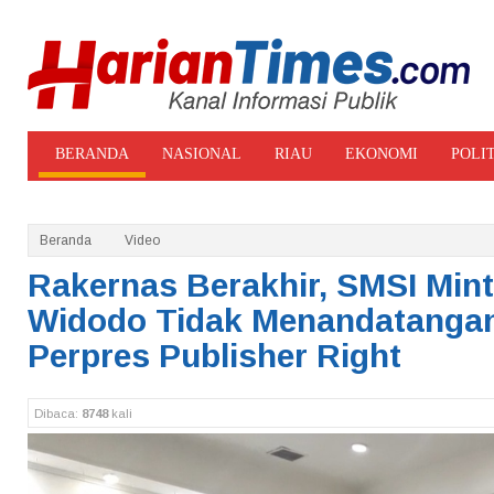
BERANDA
NASIONAL
RIAU
EKONOMI
POLI
ADVERTORIAL
GALERI FOTO
Beranda
Video
Rakernas Berakhir, SMSI Min
Widodo Tidak Menandatanga
Perpres Publisher Right
Dibaca:
8748
kali